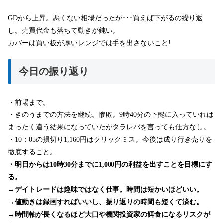
GDから上昇。悪くない相場だったが･･･買えば下がるの繰り返
し。売買代金も落ちて動きが鈍い。
カバーは買い板が厚いレンジでは手を出さないこと!
今日の振り返り
・前場まで。
・きのうまでの方法を継続。惨敗。9時40分の下髭に入っていれば
まったく違う結果になっていたがタラレバを言っても仕方なし。
・10：05の損切り1,160円はクリックミス。今後は成り行き売りを
徹底すること。
・明日からは10時30分までに1,000円の利益を出すことを目標にす
る。
→デイトレードは趣味ではなく仕事。時間は短かいほどいい。
→値動きは録画すればいいし、振り返りの時間も短くて済む。
→時間軸が長くなるほど大口や機関投資家の餌食になるリスクが