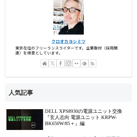
クロオカヨシミツ
東京在住のフリーランスライターです。企業取材（採用関
連）を得意としています。
人気記事
DELL XPS8930の電源ユニット交換
『玄人志向 電源ユニット KRPW-
BK650W/85＋』編