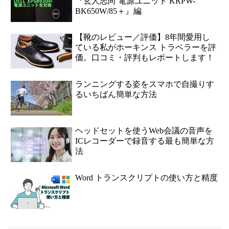
『玄人志向 電源ユニット KRPW-
BK650W/85＋』編
【靴のレビュー／評価】8年間愛用し
ている私がホーキンス トラベラーを評
価。口コミ・評判もレポートします！
ランニングする姿をスマホで自撮りす
るいちばん簡単な方法
ヘッドセットを使うWeb会議の音声を
ICレコーダーで録音する最も簡単な方
法
Word トランスクリプトの使い方と精度