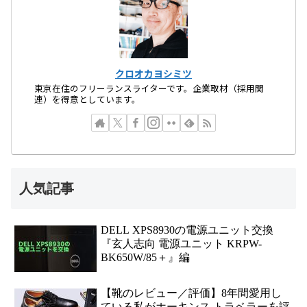
クロオカヨシミツ
東京在住のフリーランスライターです。企業取材（採用関
連）を得意としています。
人気記事
DELL XPS8930の電源ユニット交換
『玄人志向 電源ユニット KRPW-
BK650W/85＋』編
【靴のレビュー／評価】8年間愛用し
ている私がホーキンス トラベラーを評