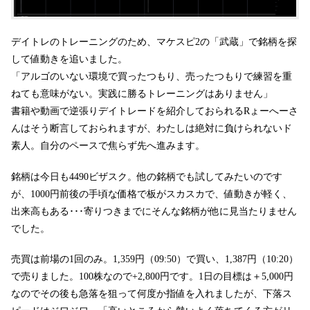
デイトレのトレーニングのため、マケスピ2の「武蔵」で銘柄を探
して値動きを追いました。
「アルゴのいない環境で買ったつもり、売ったつもりで練習を重
ねても意味がない。実践に勝るトレーニングはありません」
書籍や動画で逆張りデイトレードを紹介しておられるRょーへーさ
んはそう断言しておられますが、わたしは絶対に負けられないド
素人。自分のペースで焦らず先へ進みます。
銘柄は今日も4490ビザスク。他の銘柄でも試してみたいのです
が、1000円前後の手頃な価格で板がスカスカで、値動きが軽く、
出来高もある･･･寄りつきまでにそんな銘柄が他に見当たりません
でした。
売買は前場の1回のみ。1,359円（09:50）で買い、1,387円（10:20）
で売りました。100株なので+2,800円です。1日の目標は＋5,000円
なのでその後も急落を狙って何度か指値を入れましたが、下落ス