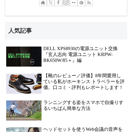
人気記事
DELL XPS8930の電源ユニット交換
『玄人志向 電源ユニット KRPW-
BK650W/85＋』編
【靴のレビュー／評価】8年間愛用し
ている私がホーキンス トラベラーを評
価。口コミ・評判もレポートします！
ランニングする姿をスマホで自撮りす
るいちばん簡単な方法
ヘッドセットを使うWeb会議の音声を