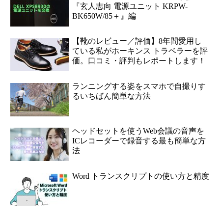
『玄人志向 電源ユニット KRPW-
BK650W/85＋』編
【靴のレビュー／評価】8年間愛用し
ている私がホーキンス トラベラーを評
価。口コミ・評判もレポートします！
ランニングする姿をスマホで自撮りす
るいちばん簡単な方法
ヘッドセットを使うWeb会議の音声を
ICレコーダーで録音する最も簡単な方
法
Word トランスクリプトの使い方と精度