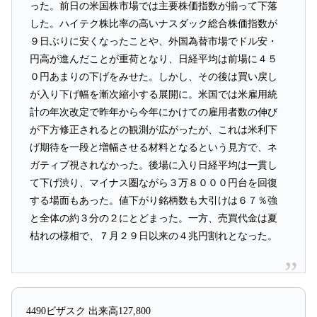
った。前日の米国株市場では主要株価指数が揃って下落
した。ハイテク株比率の高いナスダック総合株価指数が
９日ぶりに安くなったことや、外国為替市場でドル安・
円高が進んだことが重荷となり、日経平均は前場に４５
０円あまりの下げをみせた。しかし、その後は買い戻し
が入り下げ幅を漸次縮小する展開に。米国では米雇用統
計の年次改定で昨年から今年にかけての雇用者数の伸び
が下方修正されるとの観測が広がったが、これは米利下
げ期待を一段と増幅させる材料となるという見方で、ネ
ガティブ視されなかった。後場に入り日経平均は一貫し
て下げ渋り、マイナス圏ながら３万８０００円台を回復
する場面もあった。値下がり銘柄数も大引けは６７％強
と全体の約３分の２にとどまった。一方、売買代金は夏
枯れの様相で、７月２９日以来の４兆円割れとなった。
4490ビザスク 出来高127,800