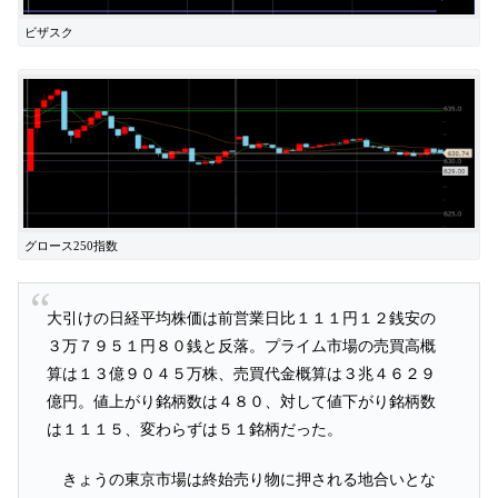
ビザスク
グロース250指数
大引けの日経平均株価は前営業日比１１１円１２銭安の
３万７９５１円８０銭と反落。プライム市場の売買高概
算は１３億９０４５万株、売買代金概算は３兆４６２９
億円。値上がり銘柄数は４８０、対して値下がり銘柄数
は１１１５、変わらずは５１銘柄だった。
きょうの東京市場は終始売り物に押される地合いとな